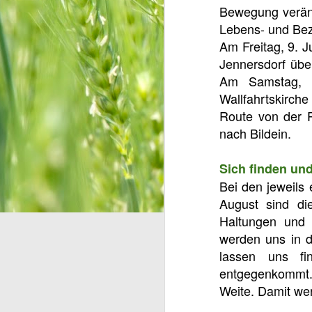
Bewegung veränd
Lebens- und Bezi
Am Freitag, 9. J
Jennersdorf über
Am Samstag, 1
Wallfahrtskirche
Route von der P
nach Bildein.
Sich finden und
Bei den jeweils 
August sind di
Haltungen und 
werden uns in d
lassen uns fi
entgegenkommt. 
Weite. Damit wer