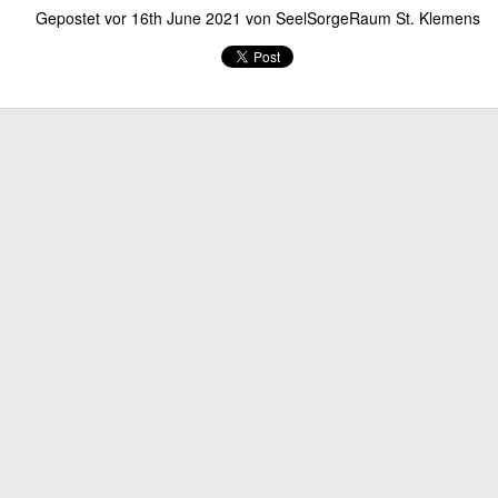
Gepostet vor
16th June 2021
von
SeelSorgeRaum St. Klemens
Gepostet vor
3 weeks ago
von
SeelSorgeRaum St. Klemens
Herzliche Einladung zum Gartenfest