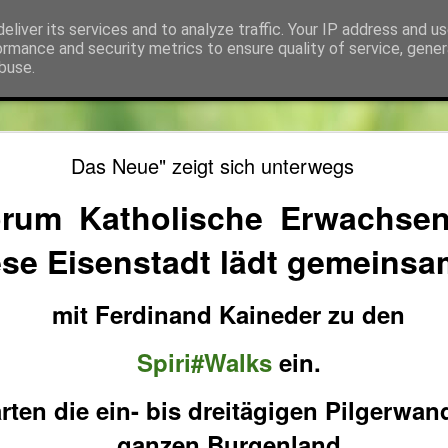
eliver its services and to analyze traffic. Your IP address and u
ehört zum SeelSorgeRaum St. Klemens in 7033 Pöt
ormance and security metrics to ensure quality of service, gene
buse.
kt
Fotos
Pfarrer und Team
Info
SeelSorgeRaum St. Klemens / Li
Das Neue" zeigt sich unterwegs
rum Katholische Erwachsen
ese Eisenstadt lädt gemeins
mit Ferdinand Kaineder zu den
Spiri#Walks
ein.
arten die ein- bis dreitägigen Pilgerwa
ganzen Burgenland.