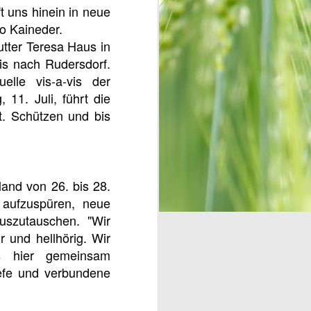
 uns hinein in neue
o Kaineder.
utter Teresa Haus in
bis nach Rudersdorf.
lle vis-a-vis der
 11. Juli, führt die
t. Schützen und bis
land von 26. bis 28.
 aufzuspüren, neue
uszutauschen. "Wir
 und hellhörig. Wir
s hier gemeinsam
iefe und verbundene