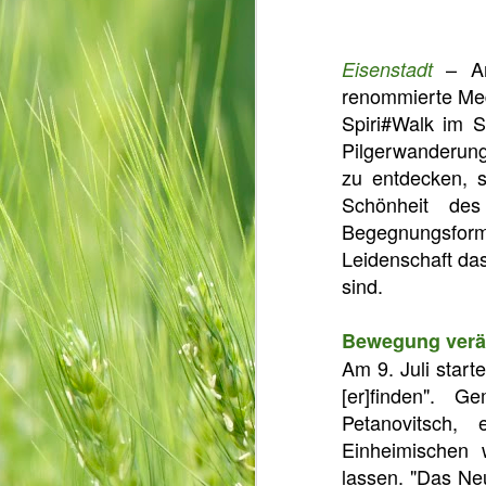
– Am 
Eisenstadt
renommierte Med
Spiri#Walk im S
Pilgerwanderung
zu entdecken, s
Schönheit des
Begegnungsform
Leidenschaft da
sind.
Bewegung verä
Am 9. Juli start
[er]finden". 
Petanovitsch,
Einheimischen 
lassen. "Das Neu