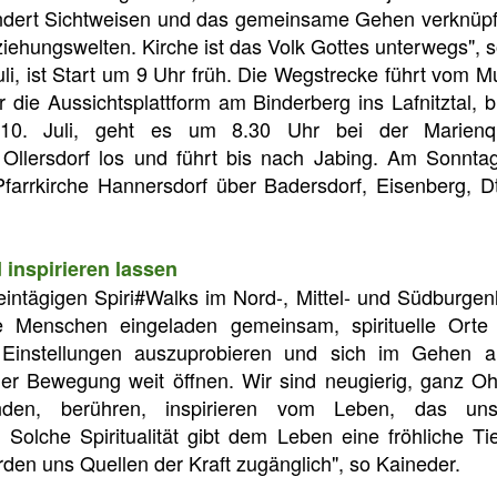
ert Sichtweisen und das gemeinsame Gehen verknüpft
ehungswelten. Kirche ist das Volk Gottes unterwegs", s
uli, ist Start um 9 Uhr früh. Die Wegstrecke führt vom M
 die Aussichtsplattform am Binderberg ins Lafnitztal, 
0. Juli, geht es um 8.30 Uhr bei der Marienque
 Ollersdorf los und führt bis nach Jabing. Am Sonntag,
farrkirche Hannersdorf über Badersdorf, Eisenberg, D
 inspirieren lassen
eintägigen Spiri#Walks im Nord-, Mittel- und Südburgen
e Menschen eingeladen gemeinsam, spirituelle Orte
Einstellungen auszuprobieren und sich im Gehen a
er Bewegung weit öffnen. Wir sind neugierig, ganz Ohr
nden, berühren, inspirieren vom Leben, das un
Solche Spiritualität gibt dem Leben eine fröhliche T
den uns Quellen der Kraft zugänglich", so Kaineder.