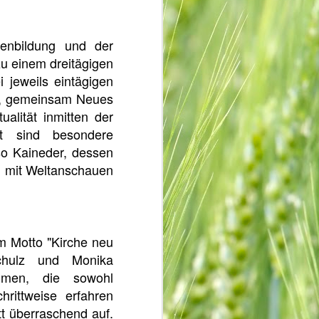
enbildung und der
u einem dreitägigen
 jeweils eintägigen
st, gemeinsam Neues
alität inmitten der
nt sind besondere
o Kaineder, dessen
n mit Weltanschauen
em Motto "Kirche neu
Schulz und Monika
ammen, die sowohl
rittweise erfahren
tt überraschend auf.