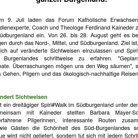
9. Juli laden das Forum Katholische Erwachsen
ienexperte, Coach und Theologe Ferdinand Kaineder z
üdburgenland ein. Von 26. bis 28. August geht es bei
en durch das Nord-, Mittel, und Südburgenland. Ziel i
ich auf veränderte Sichtweisen einzulassen und Spiritu
 Burgenlandes schrittweise zu erfahren. "Gepla
ate. Überraschungen mögen uns den Weg säumen", s
s Gehen, Pilgern und das ökologisch-nachhaltige Reise
ndert Sichtweisen
et ein dreitägiger Spiri#Walk im Südburgenland unter d
Gemeinsam mit Kaineder stellten Barbara Mayer-
 erfahrene Pilgerinnen, interessante Routen zus
wie Gästen die Schönheit des Süd-Burgenlandes sch
e wird nicht geliefert, sondern tut sich mit jedem Schri