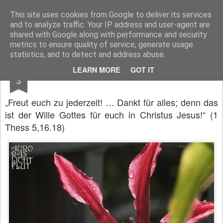
Pfarre Krensdorf
Die Pfarre Krensdorf gehört zum SeelSorgeRaum St. Klemens in 7033 Pöttsching, Hauptstraße 6
This site uses cookies from Google to deliver its services
and to analyze traffic. Your IP address and user-agent are
Pages
shared with Google along with performance and security
metrics to ensure quality of service, generate usage
statistics, and to detect and address abuse.
JUN
LEARN MORE
GOT IT
Denkt allezeit
3
„Freut euch zu jederzeit! … Dankt für alles; denn das
ist der Wille Gottes für euch in Christus Jesus!“ (1
Thess 5,16.18)