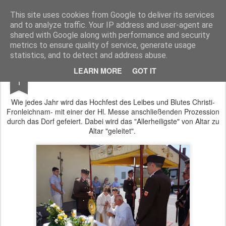
Pfarre Krensdorf
Die Pfarre Krensdorf gehört zum SeelSorgeRaum St. Klemens in 7033 Pöttsching, Hauptstraße 6
This site uses cookies from Google to deliver its services
and to analyze traffic. Your IP address and user-agent are
Pages
shared with Google along with performance and security
metrics to ensure quality of service, generate usage
statistics, and to detect and address abuse.
JUN
LEARN MORE
GOT IT
Fronleichnam
1
Wie jedes Jahr wird das Hochfest des Leibes und Blutes Christi-
Fronleichnam- mit einer der Hl. Messe anschließenden Prozession
durch das Dorf gefeiert. Dabei wird das "Allerheiligste" von Altar zu
Altar "geleitet".