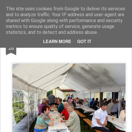
Pfarre Krensdorf
Die Pfarre Krensdorf gehört zum SeelSorgeRaum St. Klemens in 7033 Pöttsching, Hauptstraße 6
This site uses cookies from Google to deliver its services
and to analyze traffic. Your IP address and user-agent are
Pages
shared with Google along with performance and security
metrics to ensure quality of service, generate usage
statistics, and to detect and address abuse.
AUG
LEARN MORE
GOT IT
Gartenfest 18. Juni 2017
28