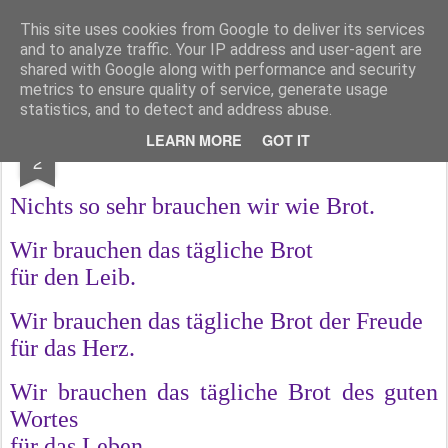
Pfarre Krensdorf
Die Pfarre Krensdorf gehört zum SeelSorgeRaum St. Klemens in 7033 Pöttsching, Hauptstraße 6
This site uses cookies from Google to deliver its services
and to analyze traffic. Your IP address and user-agent are
Pages
shared with Google along with performance and security
metrics to ensure quality of service, generate usage
statistics, and to detect and address abuse.
MAR
LEARN MORE
GOT IT
Fastenzeit
2
Nichts so sehr brauchen wir wie Brot.
Wir brauchen das tägliche Brot
für den Leib.
Wir brauchen das tägliche Brot der Freude
für das Herz.
Wir brauchen das tägliche Brot des guten
Wortes
für das Leben.