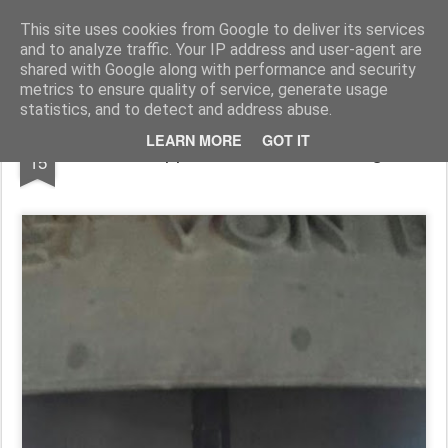
Pfarre Krensdorf
Die Pfarre Krensdorf gehört zum SeelSorgeRaum St. Klemens in 7033 Pöttsching, Hauptstraße 6
This site uses cookies from Google to deliver its services
and to analyze traffic. Your IP address and user-agent are
Pages
shared with Google along with performance and security
metrics to ensure quality of service, generate usage
statistics, and to detect and address abuse.
APR
LEARN MORE
GOT IT
Neuer Knöppel für unsere Kirchenglocke
15